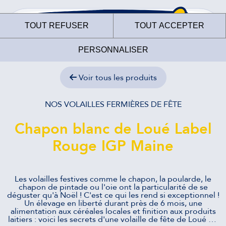
TOUT REFUSER
TOUT ACCEPTER
PERSONNALISER
Voir tous les produits
NOS VOLAILLES FERMIÈRES DE FÊTE
Le site internet des
Chapon blanc de Loué Label
Fermiers de Loué
Rouge IGP Maine
utilise des cookies !
Les volailles festives comme le chapon, la poularde, le
Nous utilisons des cookies pour nous assurer du bon
chapon de pintade ou l'oie ont la particularité de se
fonctionnement de notre site et à des fins analytiques. Vous
déguster qu'à Noël ! C'est ce qui les rend si exceptionnel !
pouvez changer d'avis à tout moment en cliquant sur l'icône
Un élevage en liberté durant près de 6 mois, une
présente sur chaque page de notre site. En autorisant ces
alimentation aux céréales locales et finition aux produits
services tiers, vous acceptez le dépôt et la lecture de
laitiers : voici les secrets d'une volaille de fête de Loué …