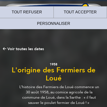
TOUT REFUSER
TOUT ACCEPTER
PERSONNALISER
Voir toutes les dates
Le site internet des
Fermiers de Loué
1958
L'origine des Fermiers de
utilise des cookies !
Loué
Nous utilisons des cookies pour nous assurer du bon
L’histoire des Fermiers de Loué commence un
fonctionnement de notre site et à des fins analytiques. Vous
30 août 1958, au comice agricole de la
pouvez changer d'avis à tout moment en cliquant sur l'icône
commune de Loué, dans la Sarthe : « il faut
présente sur chaque page de notre site. En autorisant ces
sauver le poulet fermier de Loué ! »
services tiers, vous acceptez le dépôt et la lecture de