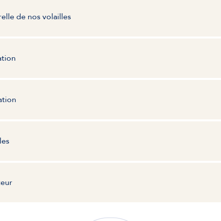
elle de nos volailles
ation
ation
les
eur