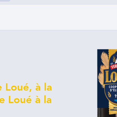
e
s
ous
tre
ous
 en
aque
ces
t la
 de
leur
 Loué, à la
de Loué à la