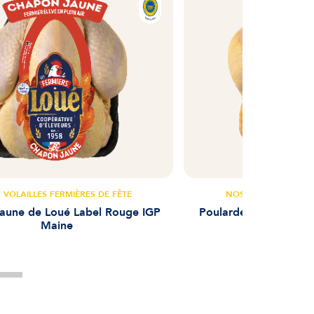
 VOLAILLES FERMIÈRES DE FÊTE
NOS VOLAILLES FERM
aune de Loué Label Rouge IGP
Poularde jaune fermi
Maine
Rouge IGP