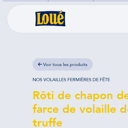
des Fermiers d
Loué utilise de
cookies !
Nous utilisons des cookies pour n
assurer du bon fonctionnement de no
site et à des fins analytiques. V
pouvez changer d'avis à tout moment
cliquant sur l'icône présente sur ch
Voir tous les produits
page de notre site. En autorisant 
services tiers, vous acceptez le dépôt e
lecture de cookies et l'utilisation
NOS VOLAILLES FERMIÈRES DE FÊTE
technologies de suivi nécessaires à 
bon fonctionnement.
Rôti de chapon de
Charte de confidentialité
farce de volaille 
truffe