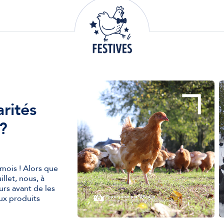
arités
 ?
 mois ! Alors que
illet, nous, à
rs avant de les
aux produits