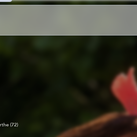
e
s
ous
tre
ous
 en
aque
ces
t la
 de
leur
the (72)