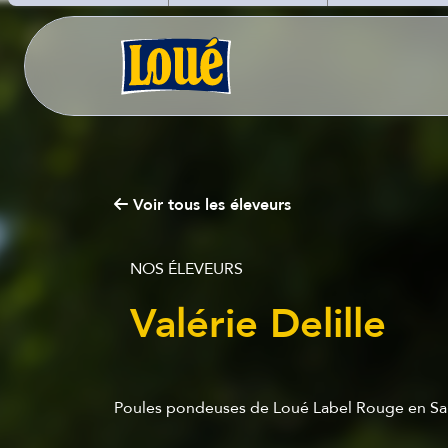
des Fermiers d
Loué utilise de
cookies !
Nous utilisons des cookies pour n
assurer du bon fonctionnement de no
site et à des fins analytiques. V
pouvez changer d'avis à tout moment
Voir tous les éleveurs
cliquant sur l'icône présente sur ch
page de notre site. En autorisant 
services tiers, vous acceptez le dépôt e
lecture de cookies et l'utilisation
NOS ÉLEVEURS
technologies de suivi nécessaires à 
bon fonctionnement.
Valérie Delille
Charte de confidentialité
Poules pondeuses de Loué Label Rouge en Sar