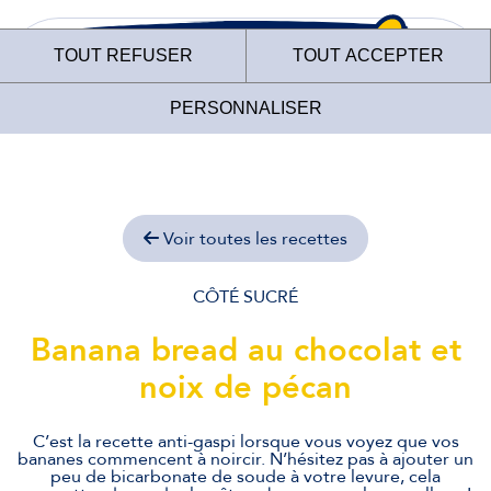
TOUT REFUSER
TOUT ACCEPTER
PERSONNALISER
Voir toutes les recettes
Le site internet des
Fermiers de Loué
CÔTÉ SUCRÉ
Banana bread au chocolat et
utilise des cookies !
noix de pécan
Nous utilisons des cookies pour nous assurer du bon
fonctionnement de notre site et à des fins analytiques. Vous
pouvez changer d'avis à tout moment en cliquant sur l'icône
C’est la recette anti-gaspi lorsque vous voyez que vos
présente sur chaque page de notre site. En autorisant ces
bananes commencent à noircir. N’hésitez pas à ajouter un
services tiers, vous acceptez le dépôt et la lecture de
peu de bicarbonate de soude à votre levure, cela