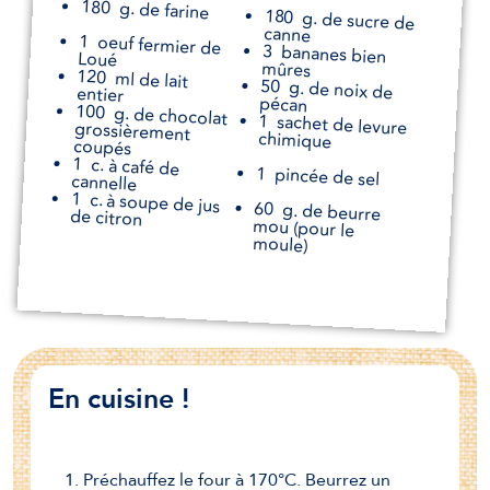
180
g. de farine
180
g. de sucre de
canne
1
oeuf fermier de
3
bananes bien
Loué
mûres
120
ml de lait
50
g. de noix de
entier
pécan
100
g. de chocolat
grossièrement
1
sachet de levure
chimique
coupés
1
c. à café de
1
pincée de sel
cannelle
1
c. à soupe de jus
60
g. de beurre
mou (pour le
de citron
moule)
En cuisine !
Préchauffez le four à 170°C. Beurrez un