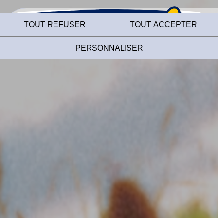
TOUT REFUSER
TOUT ACCEPTER
PERSONNALISER
Le site internet des
Fermiers de Loué
utilise des cookies !
Nous utilisons des cookies pour nous assurer du bon
fonctionnement de notre site et à des fins analytiques. Vous
pouvez changer d'avis à tout moment en cliquant sur l'icône
présente sur chaque page de notre site. En autorisant ces
services tiers, vous acceptez le dépôt et la lecture de