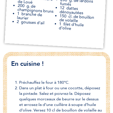
g. de lardons
de Loué
fumés
200
g. de
12
dattes
champignons bruns
dénoyautées
1
branche de
150
cl. de bouillon
laurier
de volaille
2
gousses d'ail
1
filet d'huile
d'olive
En cuisine !
Préchauffez le four à 180°C.
Dans un plat à four ou une cocotte, déposez
la pintade. Salez et poivrez-la. Déposez
quelques morceaux de beurre sur le dessus
et arrosez-la d’une cuillère à soupe d’huile
d’olive. Versez 10 cl de bouillon de volaille au