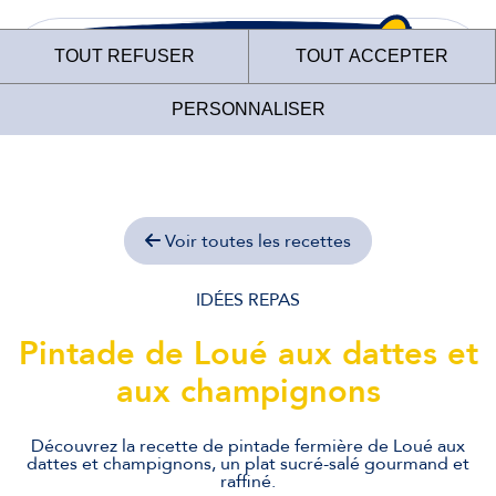
TOUT REFUSER
TOUT ACCEPTER
PERSONNALISER
Voir toutes les recettes
Le site internet des
Fermiers de Loué
IDÉES REPAS
Pintade de Loué aux dattes et
utilise des cookies !
aux champignons
Nous utilisons des cookies pour nous assurer du bon
fonctionnement de notre site et à des fins analytiques. Vous
pouvez changer d'avis à tout moment en cliquant sur l'icône
Découvrez la recette de pintade fermière de Loué aux
présente sur chaque page de notre site. En autorisant ces
dattes et champignons, un plat sucré-salé gourmand et
services tiers, vous acceptez le dépôt et la lecture de
raffiné.