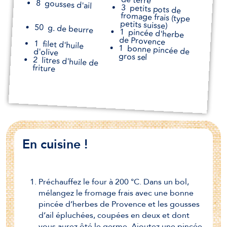
de terre
8
gousses d'ail
3
petits pots de
fromage frais (type
petits suisse)
50
g. de beurre
1
pincée d'herbe
de Provence
1
filet d'huile
1
bonne pincée de
d'olive
gros sel
2
litres d'huile de
friture
En cuisine !
Préchauffez le four à 200 °C. Dans un bol,
mélangez le fromage frais avec une bonne
pincée d’herbes de Provence et les gousses
d’ail épluchées, coupées en deux et dont
vous aurez ôté le germe. Ajoutez une pincée