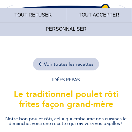
TOUT REFUSER
TOUT ACCEPTER
PERSONNALISER
Voir toutes les recettes
Le site internet des
Fermiers de Loué
IDÉES REPAS
Le traditionnel poulet rôti
utilise des cookies !
frites façon grand-mère
Nous utilisons des cookies pour nous assurer du bon
fonctionnement de notre site et à des fins analytiques. Vous
pouvez changer d'avis à tout moment en cliquant sur l'icône
Notre bon poulet rôti, celui qui embaume nos cuisines le
présente sur chaque page de notre site. En autorisant ces
dimanche, voici une recette qui ravivera vos papilles !
services tiers, vous acceptez le dépôt et la lecture de